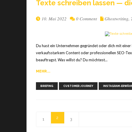
Texte schrei­ben las­sen — di
10. Mai 2022
0 Comment
Ghostwriting
,
Du hast ein Unternehmen gegründet oder dich mit einer 
verkaufsstarkem Content oder professionellen SEO-Text
beauftragst. Was willst du? Du möchtest...
MEHR...
BRIEFING
CUSTOMER JOURNEY
INSTAGRAM-ERWÄH
2
1
3