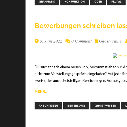
GRAMMATIK
KONJUNKTION
ODER
PLURAL
Bewer­bun­gen schrei­ben la
5. Juni 2022
0 Comment
Ghostwriting
Du suchst nach einem neuen Job, bekommst aber nur Ab
nicht zum Vorstellungsgespräch eingeladen? Auf jede St
zwei- oder auch dreistelligen Bereich liegen. Vorausgese.
MEHR...
ANSCHREIBEN
BEWERBUNG
GHOSTWRITER
L