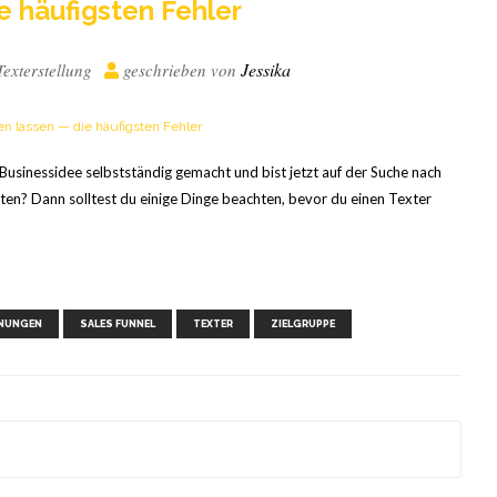
e häu­figs­ten Fehler
Jessika
Texterstellung
geschrieben von
Businessidee selbstständig gemacht und bist jetzt auf der Suche nach
en? Dann solltest du einige Dinge beachten, bevor du einen Texter
,
,
,
,
,
NUNGEN
SALES FUNNEL
TEXTER
ZIELGRUPPE