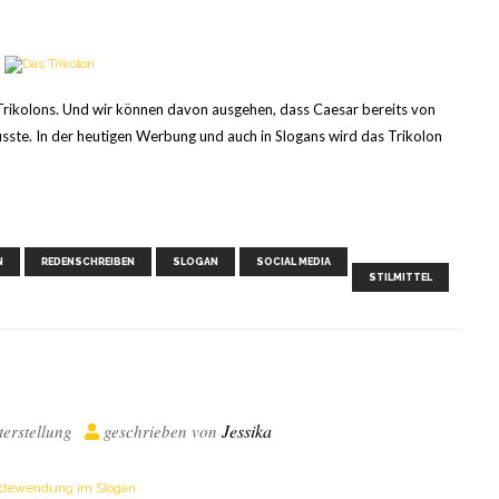
n Trikolons. Und wir können davon ausgehen, dass Caesar bereits von
sste. In der heutigen Werbung und auch in Slogans wird das Trikolon
,
,
,
,
,
,
N
REDENSCHREIBEN
SLOGAN
SOCIAL MEDIA
STILMITTEL
Jessika
terstellung
geschrieben von