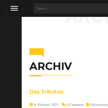
ARC
ARCHIV
Das Tri­ko­lon
6. Februar 2023
0 Comment
Ghostwritin