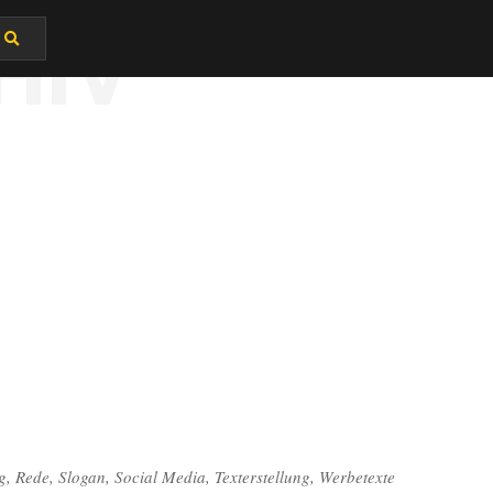
HIV
g
,
Rede
,
Slogan
,
Social Media
,
Texterstellung
,
Werbetexte