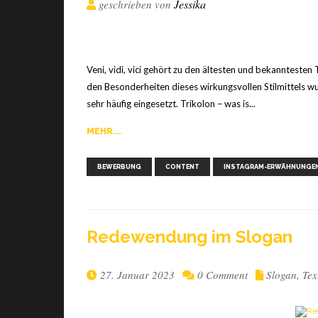
Jessika
geschrieben von
Veni, vidi, vici gehört zu den ältesten und bekannteste
den Besonderheiten dieses wirkungsvollen Stilmittels wu
sehr häufig eingesetzt. Trikolon – was is...
MEHR...
BEWERBUNG
CONTENT
INSTAGRAM-ERWÄHNUNGE
Rede­wen­dung im Slogan
27. Januar 2023
0 Comment
Slogan
,
Tex