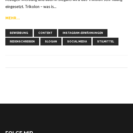
eingesetzt. Trikolon – was is...
MEHR...
,
,
,
,
,
,
BEWERBUNG
CONTENT
INSTAGRAM-ERWÄHNUNGEN
REDENSCHREIBEN
SLOGAN
SOCIAL MEDIA
STILMITTEL