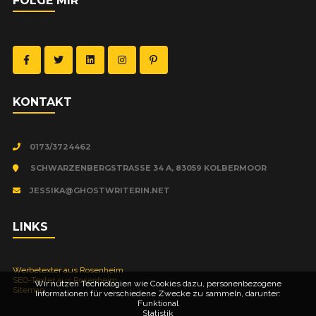
FOLGE MIR
KON­TAKT
0173/3724462
SCHWARZENBERGSTRASSE 34 A, 83059 KOLBERMOOR
JESSIKA@GHOSTWRITERIN.NET
LINKS
Wer­be­tex­ter aus Rosenheim
SEO-Tex­ter aus Rosenheim
Wir nutzen Technologien wie Cookies dazu, personenbezogene
Site­map
Informationen für verschiedene Zwecke zu sammeln, darunter:
Funktional
Statistik