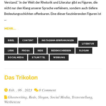
Verstand.“ In der Welt der Rhetorik und Literatur gibt es Figuren, die
nicht nur den Klang unserer Sprache verfeinern, sondern auch tiefere
Bedeutungsschichten offenbaren. Eine dieser faszinierenden Figuren ist
...
MEHR...
,
,
,
,
,
,
,
,
,
,
,
BIBEL
CONTENT
INSTAGRAM-ERWÄHNUNGEN
LITERATUR
LYRIK
PROSA
REDE
REDENSCHREIBEN
SLOGAN
SOCIAL MEDIA
STILMITTEL
WERBUNG
Das Tri­ko­lon
Feb. . 06 . 2023
0 Comment
Ghostwriting
,
Rede
,
Slogan
,
Social Media
,
Texterstellung
,
Werbetexte