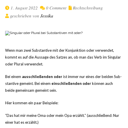
1. August 2022
0 Comment
Rechtschreibung
Jessika
geschrieben von
Wenn man zwei Sub­stan­tive mit der Kon­junk­tion oder ver­wen­det,
kommt es auf die Aus­sage des Sat­zes an, ob man das Verb im Sin­gu­lar
oder Plu­ral verwendet.
Bei einem
aus­schlie­ßen­den oder
ist immer nur eines der bei­den Sub­
stan­tive gemeint. Bei einem
ein­schlie­ßen­den oder
kön­nen auch
beide gemein­sam gemeint sein.
Hier kom­men ein paar Beispiele:
“Das hat mir meine Oma oder mein Opa erzählt.” (aus­schlie­ßend: Nur
einer hat es erzählt.)