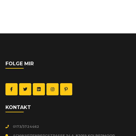
FOLGE MIR
KON­TAKT
0173/3724462
SCHWARZENBERGSTRASSE 34 A, 83059 KOLBERMOOR