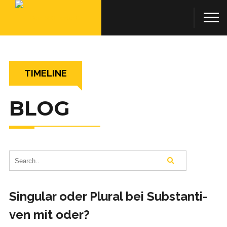
TIMELINE
BLOG
Sin­gu­lar oder Plu­ral bei Sub­stan­ti­
ven mit oder?