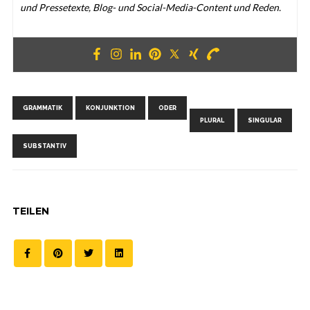
und Pres­se­texte, Blog- und Social-Media-Con­tent und Reden.
Schlagwörter:
,
,
,
,
,
GRAMMATIK
KONJUNKTION
ODER
PLURAL
SINGULAR
SUBSTANTIV
TEILEN