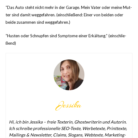
“Das Auto steht nicht mehr in der Garage. Mein Vater oder meine Mut­
ter sind damit weg­ge­fah­ren. (ein­schlie­ßend: Einer von bei­den oder
beide zusam­men sind weggefahren.)
“Hus­ten oder Schnup­fen sind Sym­ptome einer Erkäl­tung.” (ein­schlie­
ßend)
Jessika
Hi, ich bin Jes­sika – freie Tex­te­rin, Ghost­wri­te­rin und Autorin.
Ich schreibe pro­fes­sio­nelle SEO-Texte, Wer­be­texte, Print­texte,
Mai­lings & News­let­ter, Claims, Slo­gans, Web­texte, Mar­ke­ting-