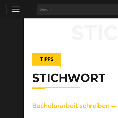
STI
TIPPS
STICHWORT
Bache­lor­ar­beit schrei­ben —