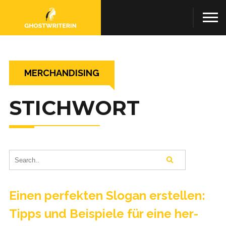
MERCHANDISING
STICHWORT
Einen per­fek­ten Slo­gan erstel­len:
Tipps und Bei­spiele für eine her­