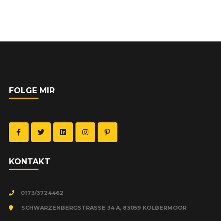
FOLGE MIR
KON­TAKT
0173/3724462
SCHWARZENBERGSTRASSE 34 A, 83059 KOLBERMOOR