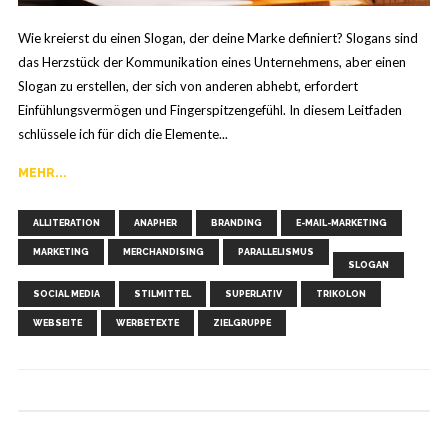
Wie kreierst du einen Slogan, der deine Marke definiert? Slogans sind
das Herzstück der Kommunikation eines Unternehmens, aber einen
Slogan zu erstellen, der sich von anderen abhebt, erfordert
Einfühlungsvermögen und Fingerspitzengefühl. In diesem Leitfaden
schlüssele ich für dich die Elemente...
MEHR...
,
,
,
ALLITERATION
ANAPHER
BRANDING
E-MAIL-MARKETING
,
,
,
,
,
,
MARKETING
MERCHANDISING
PARALLELISMUS
,
,
,
SLOGAN
,
,
SOCIAL MEDIA
STILMITTEL
SUPERLATIV
TRIKOLON
WEBSEITE
WERBETEXTE
ZIELGRUPPE