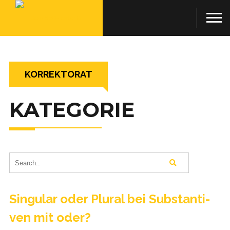
KORREKTORAT
KATEGORIE
Sin­gu­lar oder Plu­ral bei Sub­stan­ti­
ven mit oder?