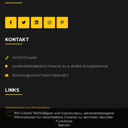
KON­TAKT
0173/3724462
SCHWARZENBERGSTRASSE 34 A, 83059 KOLBERMOOR
JESSIKA@GHOSTWRITERIN.NET
LINKS
Wer­be­tex­ter aus Rosenheim
SEO-Tex­ter aus Rosenheim
Wir nutzen Technologien wie Cookies dazu, personenbezogene
Site­map
Informationen für verschiedene Zwecke zu sammeln, darunter:
Funktional
Statistik