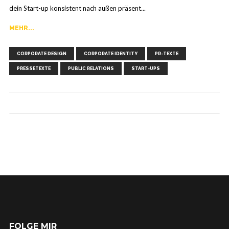
dein Start-up konsistent nach außen präsent...
MEHR...
,
,
,
,
,
CORPORATE DESIGN
CORPORATE IDENTITY
PR-TEXTE
PRESSETEXTE
PUBLIC RELATIONS
START-UPS
FOLGE MIR