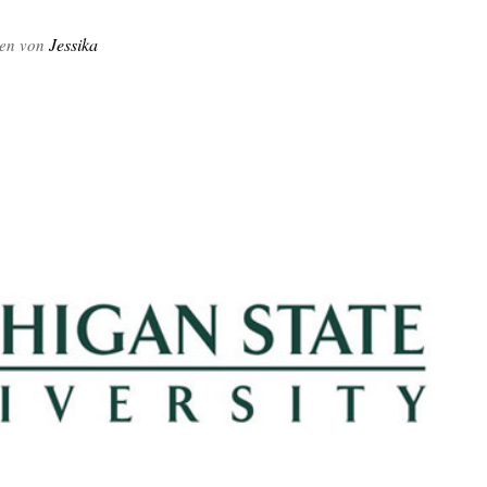
Jessika
ben von