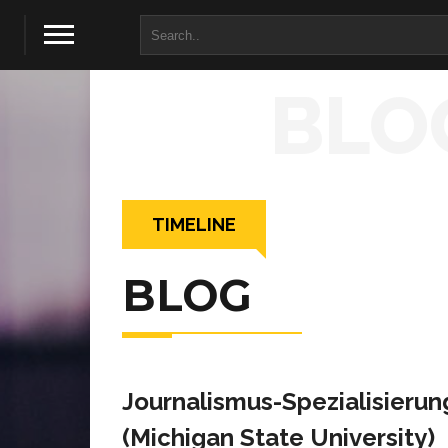
BLO
TIMELINE
BLOG
Jour­na­lis­mus-Spe­zia­li­sie­run
(Michi­gan State University)