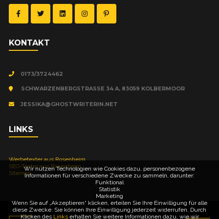
KON­TAKT
0173/3724462
SCHWARZENBERGSTRASSE 34 A, 83059 KOLBERMOOR
JESSIKA@GHOSTWRITERIN.NET
LINKS
Wer­be­tex­ter aus Rosenheim
SEO-Tex­ter aus Rosenheim
Wir nutzen Technologien wie Cookies dazu, personenbezogene
Site­map
Informationen für verschiedene Zwecke zu sammeln, darunter:
Funktional
Statistik
Marketing
Wenn Sie auf „Akzeptieren“ klicken, erteilen Sie Ihre Einwilligung für alle
diese Zwecke. Sie können Ihre Einwilligung jederzeit widerrufen. Durch
Klicken des
Links
erhalten Sie weitere Informationen dazu, wie wir